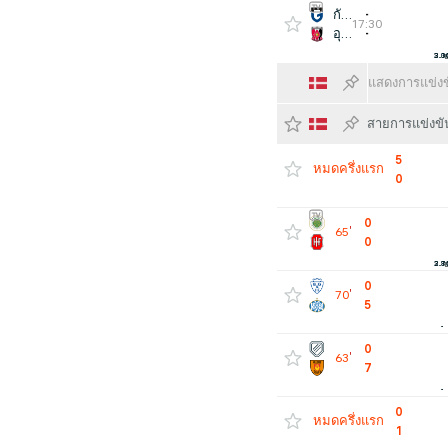
กัมบะ โอซาก้า
-
17:30
อุราวะ เรดส์
-
2.3
3.1
3.0
ดิวิชั่น 2
แสดงการแข่งขั
เดนมาร์ก
เบตาโน โพคาเลน
สายการแข่งขั
เดนมาร์ก
เคอาร์เอฟเค
5
หมดครึ่งแรก
เอฟซี สแกนเดอร์บอร
0
นาเอสเวด
0
65
ฮวิโดฟร์
0
2.7
3.8
2.1
โบเกนเซ่
0
70
เอสเบิร์ก
5
-
-
-
เวกเกอร์โลส
0
63
ฮิลเลอร์ร็อด
7
-
-
-
อาเบนรา บีเค
0
หมดครึ่งแรก
เซดดิ้ง/กูลดาเกอร์ ไ
1