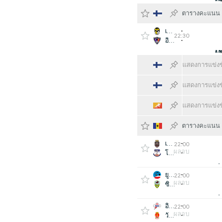
ยัคโคเน่น
ตารางคะแนน
ฟินแลนด์
เคยูพีเอส อคาเตเมีย
-
22:30
อินเตอร์ ตูร์คู 2
-
2.1
4.0
2.5
คากโคเนน กลุ่ม เอ
แสดงการแข่งขั
ฟินแลนด์
คากโคเนน กลุ่ม ซี
แสดงการแข่งขั
ฟินแลนด์
พรีเมียร์ลีก
แสดงการแข่งขั
ภูฏาน
ลีกา 1
ตารางคะแนน
มอลโดวา
เนชั่นแนล ลาโลเวนี
-
22:00
ผลจบ
โอกุซสปอร์ต
-
-
-
-
ยูนิเวอร์ คอมรัท
-
22:00
ผลจบ
ซิมบรู ชิซิเนา 2
-
-
-
-
อิสครา ริบนิตา
-
22:00
ผลจบ
วัลตูรี คูเตซาโตรี
-