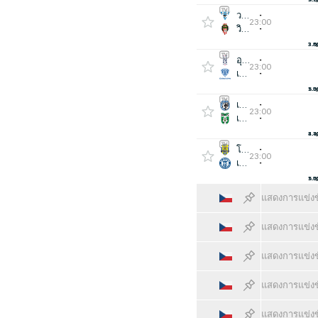
วลาซิม
-
23:00
วิคตอเรีย ซิซคอฟ
-
1.8
3.5
3.5
อุสติ นาด ลาเบ็ม
-
23:00
เอฟเค เชสกา ลิปา
-
1.5
3.7
5.0
เอสเค ปรอสเตียยอฟ
-
23:00
เอ็มเอฟเค คาร์วีน่า
-
4.1
3.4
1.7
โอปาว่า
-
23:00
เอสเค กลาดโน
-
1.5
3.7
5.0
3. ซีเอฟแอล - กลุ่ม เ
แสดงการแข่งขั
เช็ก
3. ซีเอฟแอล - กลุ่ม บี
แสดงการแข่งขั
เช็ก
3. เอ็มเอสเอฟแอล
แสดงการแข่งขั
เช็ก
4. ลีกา - กลุ่ม เอ
แสดงการแข่งขั
เช็ก
4. ลีกา - กลุ่ม บี
แสดงการแข่งขั
เช็ก