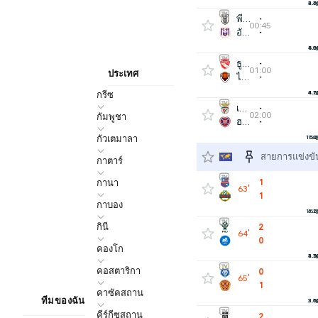
4.7
3.5
1.6
พีเอโอเค (Gre)
-
00:45
อันเดอร์เลชท์ (Bel)
-
1.5
4.0
5.2
ธูน (Sui)
-
01:00
ประเทศ
ไวกิงเกอร์ เรคยาวิก (Ice)
-
1.5
4.2
4.7
กรีซ
เบนฟิก้า (Por)
-
02:00
กัมพูชา
ฮาร์ทส์ (Sco)
-
กัวเตมาลา
10.
15.
1.0
คอนเฟอเรนซ์ลีก - คั
สายการแข่งขั
ยุโรป
กาตาร์
ไพน์เด ลินน่ามีสคอนด
1
กานา
63
เอสเค ราปิด (Aut)
1
กาบอง
15.
6.2
1.1
ยาโบลเนค (Cze)
2
กินี
64
ริก้า ฟุตบอล สโกลา (
0
คองโก
1.7
3.3
4.5
คอสตาริกา
เอชเจเค (Fin)
0
65
มาเธอร์เวลล์ (Sco)
1
คาซัคสถาน
ทีมของฉัน
2.0
3.5
3.1
คีร์กีซสถาน
เอฟซี โนอาห์ (Arm)
2