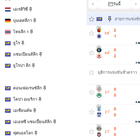
วันนี้
เอเรดิวิซี่
ยูโรปา ลีก - คัดเลือก
สายการแข่งขั
ยุโรป
บุนเดสลีกา
จาเกียลโลเนีย (Pol)
2
ไทยลีก 1
58
เรนเจอร์ส (Sco)
1
ยูโร
2.7
3.1
2.4
มัคคาบี้ เทลอาวีฟ (Is
0
64
แชมเปียนส์ลีก
ซีเอสเคเอ โซเฟีย (Bu
2
1.9
3.1
3.8
ยูโรปา ลีก
ซัลซ์บวร์ก (Aut)
ยุติการแข่งขันชั่วคราว
พาฟอส (Cyp)
คอนเฟอเรนซ์ลีก
ลินคอล์น เรด อิมป์ส 
0
21
โอโมเนีย นิโคเซีย (
0
โคปา อเมริกา
6.0
4.1
1.4
เลช พอซนาน (Pol)
0
เอเชียนคัพ
21
คลาคสวิก (Fai)
0
เอเอฟซี แชมเปี้ยนส์ลีก
17.
1.1
6.5
ฮราเดค คราโลเว (Cz
0
21
ฟุตบอลโลก
เบซิคตัส (Tur)
0