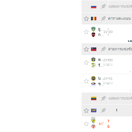
ยูธลีก
แสดงการแข่งขั
รัสเซีย
ลีกา 2
ตารางคะแนน
โรมาเนีย
ยูนิเรีย สโลโบเซีย
-
22:00
กลอเรีย บิสตริต้า
-
2.2
3.1
2.9
Liechtenstein Cup
สายการแข่งขั
ลิกเตนสไตน์
ทรีเซนเบิร์ก B
-
01:00
ผลจบ
รักเกลล์ B
-
-
-
-
บาลเซอร์ส C
-
01:15
ผลจบ
ชาน B
-
-
-
-
1 ลีกา
แสดงการแข่งขั
ลิทัวเนีย
กระชับมิตรสโมสร
1
โลก
เปอร์โกเลตเตเซ่ (Ita)
1
61
คลับ มิลาโน่ (Ita)
0