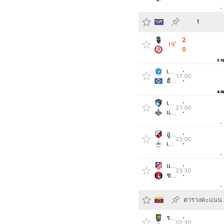
-
-
-
กระชับมิตรสโมสรห
1
โลก
บาดาโลนา W (Esp)
2
19
บริสตอล ซิตี้ W (Eng
0
1.7
3.9
3.7
เดอ กราฟสคัป W (Ned)
-
17:00
ฮัมบูร์ก W (Ger)
-
5.0
4.2
1.5
เลอ อาฟร์ W (Fra)
-
21:00
แซงต์-มาโล W (Fra)
-
-
-
-
อูเทร็คท์ W (Ned)
-
23:00
เฮร่า ยูไนเต็ด W (Ned)
-
-
-
-
แอต.มาดริด W (Esp)
-
23:30
ชาร์ลตัน W (Eng)
-
-
-
-
ลีกา ฟุตเบ - Clausur
ตารางคะแนน
เวเนซุเอลา
ราโย่ ซูลิอาโน่
-
02:30