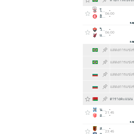
โคปา เบตาโน่ โด บร
สายการแข่งขั
บราซิล
โครินเธียนส์
-
06:00
อินเตอร์นาซิอองนาล
-
1.7
3.4
5.2
วิตอเรีย
-
06:00
แอตเลติโก้ พาราเนนเซ่
-
2.3
3.2
3.0
มิเนโร่ ยู-20 - กลุ่มผ
แสดงการแข่งขั
บราซิล
เปาลิสต้า ยู-20
แสดงการแข่งขั
บราซิล
วีโตร่า ลีกา
แสดงการแข่งขั
บัลแกเรีย
ลีก 3 - ตะวันออกเฉีย
แสดงการแข่งขั
บัลแกเรีย
วิสชาญ่า ลีกา
ตารางคะแนน
เบลารุส
นาฟตาน
-
21:45
อาร์เซนอล ดีเซอร์ซินสค์
-
3.1
3.2
2.2
สลาเวีย โมเซอร์
-
23:45