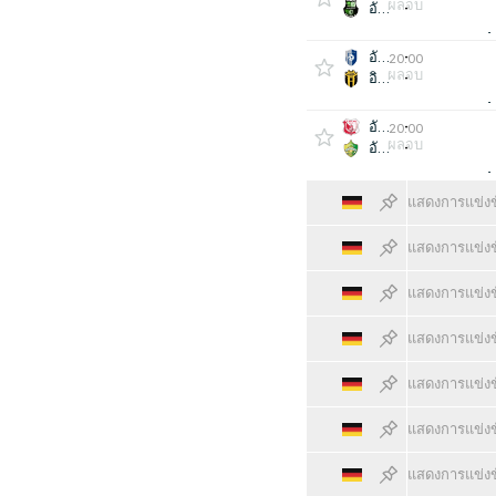
ผลจบ
อัล เบย์ด้า
-
-
-
-
อัล ซาดด์
-
20:00
ผลจบ
อิตติฮัด ฮาดราเมาท์
-
-
-
-
อัล อิตติฮัด อิบบ์
-
20:00
ผลจบ
อัล ยาร์มุก
-
-
-
-
ลีกภูมิภาค เหนือ
แสดงการแข่งขั
เยอรมนี
ลีกภูมิภาค นอร์โดสท
แสดงการแข่งขั
เยอรมนี
ลีกภูมิภาค บาเยิร์น
แสดงการแข่งขั
เยอรมนี
โอแบร์ลีกา เบรเมน
แสดงการแข่งขั
เยอรมนี
โอแบร์ลีกา บาเยิร์น 
แสดงการแข่งขั
เยอรมนี
โอแบร์ลีกา บาเยิร์น -
แสดงการแข่งขั
เยอรมนี
เดเอฟเบ ยูธลีก - รอ
แสดงการแข่งขั
เยอรมนี