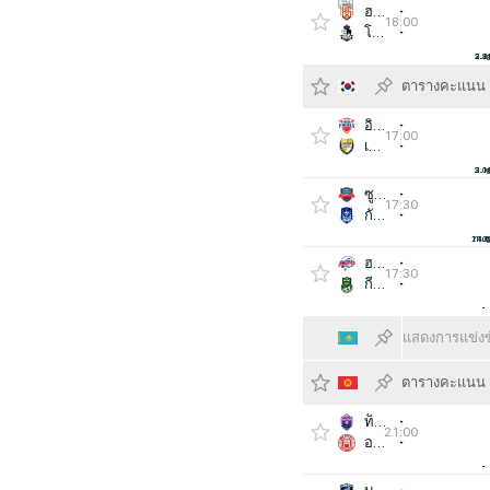
ฮวาซอง
-
18:00
โซล อีแลนด์
-
2.8
3.2
2.1
เคลีก หญิง
ตารางคะแนน
เกาหลีใต้
อินชอน เรด เอนเจลส์ W
-
17:00
เซจอง สปอร์ตโตโต้ W
-
2.1
3.1
3.0
ซูวอน เอฟซี W
-
17:30
กังจิน สวอนส์ W
-
11.
24.
1.0
ฮวาชอน เคเอสพีโอ W
-
17:30
กียองจู W
-
-
-
-
ลีก1
แสดงการแข่งขั
คาซัคสถาน
พรีเมียร์ลีกา
ตารางคะแนน
คีร์กีซสถาน
ท็อคโทกุล
-
21:00
ออซกอน
-
-
-
-