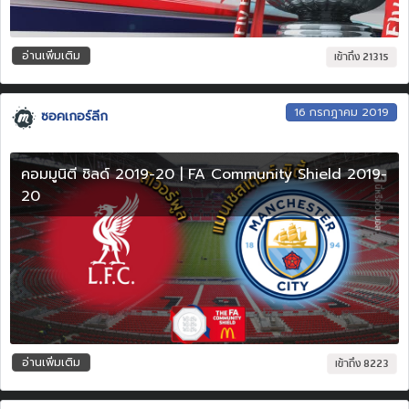
อ่านเพิ่มเติม
เข้าถึง 21315
16 กรกฎาคม 2019
ซอคเกอร์ลีก
คอมมูนิตี ชิลด์ 2019-20 | FA Community Shield 2019-
20
อ่านเพิ่มเติม
เข้าถึง 8223