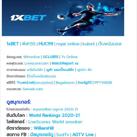
1xBET
ฟีฟ่า55
HUC99
royal online
kubet
เว็บพนันบอล
|
|
|
|
|
ช่องดูบอล:
90minlive
|
GCLUB55
|
Tv Online
ผลฟุตบอล:
Livescore.com
|
MatchReport ss
ตารางคะแนน:
พรีเมียร์ลีก
|
ยูฟ่า แชมเปี้ยนส์ลีก
|
ยูโรป้า ลีก
อัตราต่อรอง:
รีวิวเว็บพนันฟุตบอล
ฟรีทีวี:
Trueid.net
(ครบทุกช่อง)
|
Bugaboo.tv
|
ไทยรัฐทีวี
|
PPTVHD36
ตรวจหวย:
Sanook.com
ดูสนุกเกอร์:
โปรแกรมแข่งขัน :
สนุกเกอร์โลก ฤดูกาล 2020-21
อันดับโลก :
World Rankings 2020-21
ไลฟ์สกอร์ :
LiveScores World snooker
อัตราต่อรอง :
WilliamHill
สดทาง FB :
มีสนุกเกอร์ดู
SodTv
AGTV Live
|
|
|