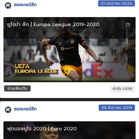
01 มกราคม 2020
ซอคเกอร์ลีก
ยูโรปา ลีก | Europa League 2019-2020
อ่านเพิ่มเติม
เข้าถึง 31299
06 ธันวาคม 2019
ซอคเกอร์ลีก
ฟุตบอลยูโร 2020 | Euro 2020