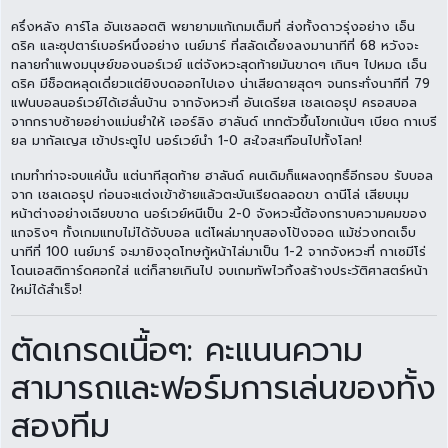
ครึ่งหลัง คาร์โล อันเชลอตติ พยายามแก้เกมเต็มที่ ส่งทั้งดาวรุ่งอย่าง เอ็น
ดริค และซุปตาร์เบอร์หนึ่งอย่าง เนย์มาร์ ที่สลัดเดี้ยงลงมานาทีที่ 68 หวังจะ
ทลายกำแพงมนุษย์ของนอร์เวย์ แต่จังหวะสุดท้ายมันขาดๆ เกินๆ ไปหมด เอ็น
ดริค มีช็อตหลุดเดี่ยวแต่ยิงบดออกไปเอง น่าเสียดายสุดๆ จนกระทั่งนาทีที่ 79
แฟนบอลนอร์เวย์ได้เฮลั่นบ้าน จากจังหวะที่ อันเดรียส เชลเดอรุป ครอสบอล
จากกราบซ้ายอย่างแม่นยำให้ เออร์ลิง ฮาลันด์ เทกตัวขึ้นโขกเน้นๆ เบียด กาเบรี
ยล มากัลเญส เข้าประตูไป นอร์เวย์นำ 1-0 สะใจสะเทือนไปทั้งโลก!
เกมทำท่าจะจบแค่นั้น แต่นาทีสุดท้าย ฮาลันด์ คนเดิมก็แผลงฤทธิ์อีกรอบ รับบอล
จาก เชลเดอรุป ก่อนจะแต่งเข้าซ้ายแล้วตะบันเรียดลอดขา ดานีโล่ เสียบมุม
หน้าต่างอย่างเฉียบขาด นอร์เวย์หนีเป็น 2-0 จังหวะนี้ต้องกราบความคมของ
แกจริงๆ ทั้งเกมแทบไม่ได้จับบอล แต่โผล่มาทุบสองโป้งจอด แม้ช่วงทดเจ็บ
นาทีที่ 100 เนย์มาร์ จะมายิงจุดโทษกู้หน้าไล่มาเป็น 1-2 จากจังหวะที่ กาเซมีโร่
โดนเอสติการ์ดศอกใส่ แต่ก็สายเกินไป จบเกมทัพไวกิ้งสร้างประวัติศาสตร์หน้า
ใหม่ได้สำเร็จ!
ตัดเกรดเนื้อๆ: คะแนนความ
สามารถและฟอร์มการเล่นของทั้ง
สองทีม