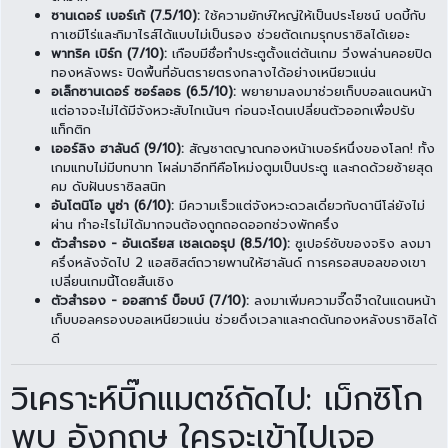
ซานเดอร์ เบอร์เก้ (7.5/10):
ใช้ความยักษ์ใหญ่ให้เป็นประโยชน์ บดบี้กับ
กาเซมีโร่และกิมาไรส์ได้แบบไม่เป็นรอง ช่วยตัดเกมรุกบราซิลได้เยอะ
พาทริค เบิร์ก (7/10):
เกือบมีชื่อทำประตูตั้งแต่ต้นเกม วิ่งพล่านคอยปิด
ทองหลังพระ ปิดพื้นที่อันตรายตรงกลางได้อย่างเหนียวแน่น
อเล็กซานเดอร์ ซอร์ลอธ (6.5/10):
พยายามลงมาช่วยเก็บบอลแดนหน้า
แต่อาจจะไม่ได้มีจังหวะสับไกเน้นๆ ก่อนจะโดนเปลี่ยนตัวออกเพื่อปรับ
แท็กติก
เออร์ลิง ฮาลันด์ (9/10):
สัญชาตญาณกองหน้าเบอร์หนึ่งของโลก! ทั้ง
เกมแทบไม่มีบทบาท โผล่มาอีกทีคือโหม่งตูมเป็นประตู และกดด้วยซ้ายสุด
คม ดับฝันบราซิลสนิท
อันโตนิโอ นูซ่า (6/10):
มีความเร็วแต่จังหวะดวลเดี่ยวกับดานีโล่ยังไม่
ผ่าน ทำอะไรไม่ได้มากจนต้องถูกถอดออกช่วงพักครึ่ง
ตัวสำรอง - อันเดรียส เชลเดอรุป (8.5/10):
ซูเปอร์ซับของจริง ลงมา
ครึ่งหลังจัดไป 2 แอสซิสต์ถวายพานให้ฮาลันด์ การครอสบอลของเขา
เปลี่ยนเกมนี้โดยสิ้นเชิง
ตัวสำรอง - ออสการ์ บ็อบบ์ (7/10):
ลงมาเพิ่มความจี๊ดจ๊าดในแดนหน้า
เก็บบอลครองบอลเหนียวแน่น ช่วยดึงเวลาและกดดันกองหลังบราซิลได้
ดี
วิเคราะห์บิ๊กแมตช์ถัดไป: เม็กซิโก
พบ อังกฤษ ใครจะเข้าไปเจอ