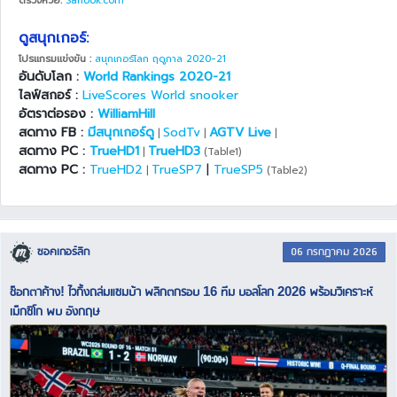
ตรวจหวย:
Sanook.com
ดูสนุกเกอร์:
โปรแกรมแข่งขัน :
สนุกเกอร์โลก ฤดูกาล 2020-21
อันดับโลก :
World Rankings 2020-21
ไลฟ์สกอร์ :
LiveScores World snooker
อัตราต่อรอง :
WilliamHill
สดทาง FB :
มีสนุกเกอร์ดู
SodTv
AGTV Live
|
|
|
สดทาง PC :
TrueHD1
TrueHD3
|
(Table1)
สดทาง PC :
TrueHD2
TrueSP7
|
TrueSP5
|
(Table2)
ซอคเกอร์ลีก
06 กรกฎาคม 2026
ช็อกตาค้าง! ไวกิ้งถล่มแซมบ้า พลิกตกรอบ 16 ทีม บอลโลก 2026 พร้อมวิเคราะห์
เม็กซิโก พบ อังกฤษ