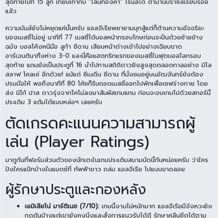
สุดท้ายไปที่ 15 ลูก เทียบเท่ากับ "โล้นทองคำ" โรนัลโด้ ตำนานบราซิลเรียบร้อย
แล้ว
ความมันส์ยังไม่หยุดแค่นั้นครับ แอลจีเรียพยายามบุกสู้แต่ก็ต้านความอัจฉริยะ
ของเมสซี่ไม่อยู่ นาทีที่ 77 เมสซี่ได้บอลหน้ากรอบโทษก่อนจะปั่นด้วยซ้ายข้าง
ฉมัง บอลโค้งหนีมือ ลูก้า ซีดาน เสียบหน้าต่างเข้าไปอย่างเฉียบขาด
อาร์เจนตินาทิ้งห่าง 3-0 และนี่คือแฮตทริกแรกของเมสซี่ในฟุตบอลโลกรอบ
สุดท้าย แถมยังเป็นประตูที่ 16 นำไปทาบสถิติดาวยิงสูงสุดตลอดกาลอย่าง มิโล
สลาฟ โคลเซ่ อีกด้วย! แม้แต่ ซีเนดีน ซีดาน ที่นั่งชมอยู่บนอัฒจันทร์ยังต้อง
ปรบมือให้ พอถึงนาทีที่ 80 โค้ชก็รีบถอดเมสซี่ออกไปพักเพื่อเซฟร่างกาย โดย
ส่ง นิโก้ ปาส ดาวรุ่งจากโคโม่ลงมาสัมผัสเกมแทน ก่อนจะจบเกมไปด้วยสกอร์นี้
ประเดิม 3 แต้มได้แบบหล่อๆ เลยครับ
ตัดเกรดคะแนนความสามารถผู้
เล่น (Player Ratings)
มาดูกันที่ฟอร์มส่วนตัวของนักเตะในเกมประเดิมสนามนัดนี้กันหน่อยครับ ว่าใคร
ปังใครแป้กบ้างในแมตช์ที่ ทัพฟ้าขาว ถล่ม แอลจีเรีย ไปแบบขาดลอย
ผู้รักษาประตูและกองหลัง
เอมิเลียโน่ มาร์ติเนซ (7/10):
เกมนี้งานไม่หนักมาก แอลจีเรียมีจังหวะยิง
กดดันบ้างแต่เขายังคงนิ่งและสั่งการแนวรับได้ดี รักษาคลีนชีตได้ตาม