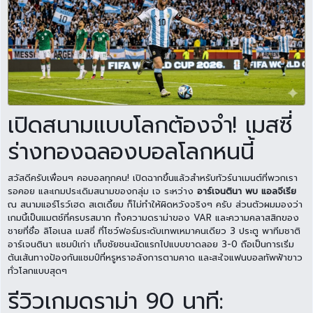
เปิดสนามแบบโลกต้องจำ! เมสซี่
ร่างทองฉลองบอลโลกหนนี้
สวัสดีครับเพื่อนๆ คอบอลทุกคน! เปิดฉากขึ้นแล้วสำหรับทัวร์นาเมนต์ที่พวกเรา
รอคอย และเกมประเดิมสนามของกลุ่ม เจ ระหว่าง
อาร์เจนตินา พบ แอลจีเรีย
ณ สนามแอร์โรว์เฮด สเตเดี้ยม ก็ไม่ทำให้ผิดหวังจริงๆ ครับ ส่วนตัวผมมองว่า
เกมนี้เป็นแมตช์ที่ครบรสมาก ทั้งความดราม่าของ VAR และความคลาสสิกของ
ชายที่ชื่อ ลิโอเนล เมสซี่ ที่โชว์ฟอร์มระดับเทพเหมาคนเดียว 3 ประตู พาทีมชาติ
อาร์เจนตินา แชมป์เก่า เก็บชัยชนะนัดแรกไปแบบขาดลอย 3-0 ถือเป็นการเริ่ม
ต้นเส้นทางป้องกันแชมป์ที่หรูหราอลังการตามคาด และสะใจแฟนบอลทัพฟ้าขาว
ทั่วโลกแบบสุดๆ
รีวิวเกมดราม่า 90 นาที: