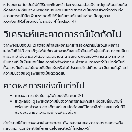
หลังจบเกม โบเว่นมีปฏิกิริยาเผชิญหน้ากับแฟนบอลส่วนนึง แต่ถูกเพื่อนร่วมทีม
ดึงออกและต่อมาจึงโพสต์ขอโทษโดยเน้นว่าเขาต้องเป็นตัวอย่างที่ดีกว่า ซึ่ง
สถานการณ์นี้ยิ่งเพิ่มแรงกดดันให้กับทีมเวสต์แฮมในช่วงเปิดฤดูกาล.
:contentReference[oaicite:4]{index=4}
วิเคราะห์และคาดการณ์นัดถัดไป
จากฟอร์มปัจจุบัน เวสต์แฮมกำลังเผชิญปัญหาเรื่องความมั่นใจและผลการ
แข่งขันที่ไม่ดี ขณะที่วูล์ฟส์ได้แรงใจจากชัยชนะนัดนี้และตัวผู้เล่นที่สามารถเปลี่ยน
เกมจากม้านั่งสำรองได้อย่างสตรานด์ ลาร์เซน ดังนั้นเมื่อพิจารณาจากความ
เป็นจริงที่เห็นในแมตช์นี้และการจัดทัพตัวจริง-สำรอง เราคาดว่าในนัดต่อไปที่
ทั้งสองทีมมีแนวโน้มพบกันอีกครั้งหรือในโปรแกรมใกล้เคียง จะเป็นเกมที่สูสี แต่
ความมั่นใจของวูล์ฟส์อาจเป็นตัวตัดสิน
คาดผลการแข่งขันต่อไป
คาดผลการแข่งขัน: วูล์ฟแฮมป์ตัน ชนะ 2-1
เหตุผลย่อ: วูล์ฟส์ได้ความมั่นใจจากการกลับเกมและมีตัวเปลี่ยนเกมที่
พร้อมลงสำรอง ขณะที่เวสต์แฮมยังต้องแก้ปัญหาจิตใจและแนวรับที่มี
ช่องโหว่ตามข่าวความพ่ายแพ้ต่อเนื่อง
คำทำนายนี้อิงจากผลงานในคาราบาว คัพ รอบสองและการรายงานสภาพทีม
หลังเกม. :contentReference[oaicite:5]{index=5}