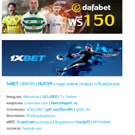
1xBET
ฟีฟ่า55
HUC99
royal online
kubet
เว็บพนันบอล
|
|
|
|
|
ช่องดูบอล:
90minlive
|
GCLUB55
|
Tv Online
ผลฟุตบอล:
Livescore.com
|
MatchReport ss
ตารางคะแนน:
พรีเมียร์ลีก
|
ยูฟ่า แชมเปี้ยนส์ลีก
|
ยูโรป้า ลีก
อัตราต่อรอง:
รีวิวเว็บพนันฟุตบอล
ฟรีทีวี:
Trueid.net
(ครบทุกช่อง)
|
Bugaboo.tv
|
ไทยรัฐทีวี
|
PPTVHD36
ตรวจหวย:
Sanook.com