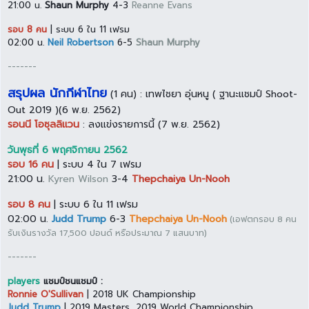
21:00 น.
Shaun Murphy
4-3
Reanne Evans
รอบ 8 คน
| ระบบ 6 ใน 11 เฟรม
02:00 น.
Neil Robertson
6-5
Shaun Murphy
-------
สรุปผล นักกีฬาไทย
(1 คน) : เทพไชยา อุ่นหนู ( ฐานะแชมป์ Shoot-
Out 2019 )(6 พ.ย. 2562)
รอนนี โอซุลลิแวน
: ลงแข่งรายการนี้ (7 พ.ย. 2562)
วันพุธที่ 6 พฤศจิกายน 2562
รอบ 16 คน
| ระบบ 4 ใน 7 เฟรม
21:00 น.
Kyren Wilson
3-4
Thepchaiya Un-Nooh
รอบ 8 คน
| ระบบ 6 ใน 11 เฟรม
02:00 น.
Judd Trump
6-3
Thepchaiya Un-Nooh
(เอฟตกรอบ 8 คน
รับเงินรางวัล 17,500 ปอนด์ หรือประมาณ 7 แสนบาท)
-------
players
แชมป์ชนแชมป์ :
Ronnie O'Sullivan
| 2018 UK Championship
Judd Trump
| 2019 Masters, 2019 World Championship