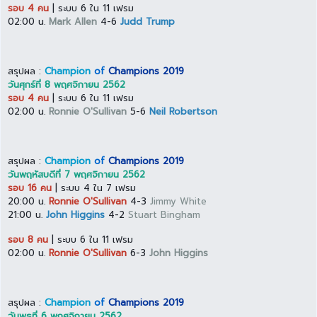
รอบ 4 คน
| ระบบ 6 ใน 11 เฟรม
02:00 น.
Mark Allen
4-6
Judd Trump
สรุปผล :
Champion
of
Champions 2019
วันศุกร์ที่ 8 พฤศจิกายน 2562
รอบ 4 คน
| ระบบ 6 ใน 11 เฟรม
02:00 น.
Ronnie O'Sullivan
5-6
Neil Robertson
สรุปผล :
Champion
of
Champions 2019
วันพฤหัสบดีที่ 7 พฤศจิกายน 2562
รอบ 16 คน
| ระบบ 4 ใน 7 เฟรม
20:00 น.
Ronnie O'Sullivan
4-3
Jimmy White
21:00 น.
John Higgins
4-2
Stuart Bingham
รอบ 8 คน
| ระบบ 6 ใน 11 เฟรม
02:00 น.
Ronnie O'Sullivan
6-3
John Higgins
สรุปผล :
Champion
of
Champions 2019
วันพุธที่ 6 พฤศจิกายน 2562