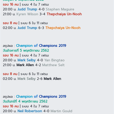
รอบ 16 คน
| ระบบ 4 ใน 7 เฟรม
20:00 น.
Judd Trump
4-0
Stephen Maguire
21:00 น.
Kyren Wilson
3-4
Thepchaiya Un-Nooh
รอบ 8 คน
| ระบบ 6 ใน 11 เฟรม
02:00 น.
Judd Trump
6-3
Thepchaiya Un-Nooh
สรุปผล :
Champion
of
Champions 2019
วันอังคารที่ 5 พฤศจิกายน 2562
รอบ 16 คน
| ระบบ 4 ใน 7 เฟรม
20:00 น.
Mark Selby
4-0
Yan Bingtao
21:00 น.
Mark Allen
4-2
Matthew Selt
รอบ 8 คน
| ระบบ 6 ใน 11 เฟรม
02:00 น.
Mark Selby
2-6
Mark Allen
สรุปผล :
Champion
of
Champions 2019
วันจันทร์ที่ 4 พฤศจิกายน 2562
รอบ 16 คน
| ระบบ 4 ใน 7 เฟรม
20:00 น.
Neil Robertson
4-0
Martin Gould