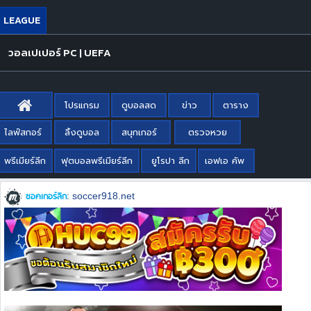
LEAGUE
วอลเปเปอร์ PC | UEFA
โปรแกรม
ดูบอลสด
ข่าว
ตาราง
ไลฟ์สกอร์
ลิ้งดูบอล
สนุกเกอร์
ตรวจหวย
พรีเมียร์ลีก
ฟุตบอลพรีเมียร์ลีก
ยูโรปา ลีก
เอฟเอ คัพ
ซอคเกอร์ลีก
: soccer918.net