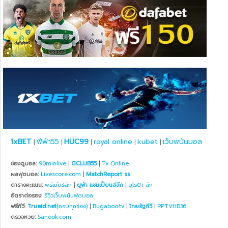
1xBET
ฟีฟ่า55
HUC99
royal online
kubet
เว็บพนันบอล
|
|
|
|
|
ช่องดูบอล:
90minlive
|
GCLUB55
|
Tv Online
ผลฟุตบอล:
Livescore.com
|
MatchReport ss
ตารางคะแนน:
พรีเมียร์ลีก
|
ยูฟ่า แชมเปี้ยนส์ลีก
|
ยูโรป้า ลีก
อัตราต่อรอง:
รีวิวเว็บพนันฟุตบอล
ฟรีทีวี:
Trueid.net
(ครบทุกช่อง)
|
Bugaboo.tv
|
ไทยรัฐทีวี
|
PPTVHD36
ตรวจหวย:
Sanook.com